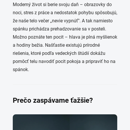
Moderný život si berie svoju daň – obrazovky do
noci, stres z práce a nedostatok pohybu spôsobujú,
že naše telo večer „nevie vypnúť". A tak namiesto
spánku prichádza prehadzovanie sa v posteli.
Možno poznáte ten pocit – hlava je plná myšlienok
a hodiny bežia. Našťastie existujú prírodné
riešenia, ktoré podľa vedeckých štúdií dokážu
pomôcť telu navodiť pocit pokoja a pripraviť ho na
spánok.
Prečo zaspávame ťažšie?