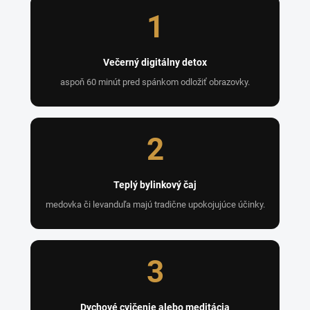
1
Večerný digitálny detox
aspoň 60 minút pred spánkom odložiť obrazovky.
2
Teplý bylinkový čaj
medovka či levanduľa majú tradične upokojujúce účinky.
3
Dychové cvičenie alebo meditácia