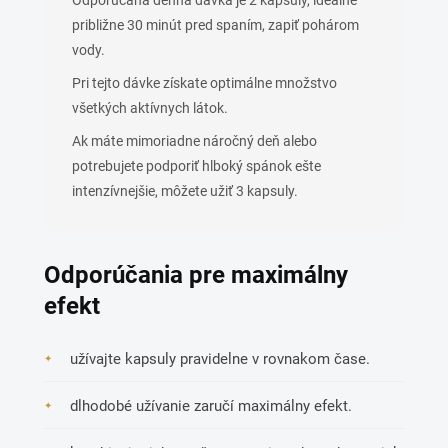
Odporúčaná denná dávka je 2 kapsuly, ideálne
približne 30 minút pred spaním, zapiť pohárom
vody.
Pri tejto dávke získate optimálne množstvo
všetkých aktívnych látok.
Ak máte mimoriadne náročný deň alebo
potrebujete podporiť hlboký spánok ešte
intenzívnejšie, môžete užiť 3 kapsuly.
Odporúčania pre maximálny
efekt
užívajte kapsuly pravidelne v rovnakom čase.
dlhodobé užívanie zaručí maximálny efekt.