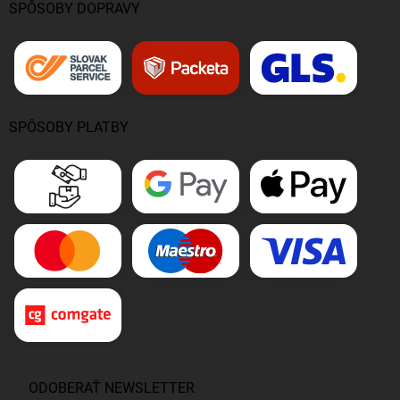
SPÔSOBY DOPRAVY
SPÔSOBY PLATBY
ODOBERAŤ NEWSLETTER