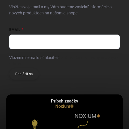
Vložte svoj e-mail a my Vám budeme zasielať informácie o
nových produktoch na našom e-shope.
EMAIL
Vložením e-mailu súhlasíte s
podmienkami ochrany osobných
údajov
Prihlásiť sa
Príbeh značky
Noxium®