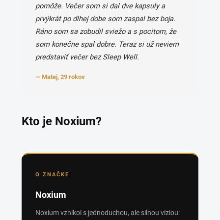
pomôže. Večer som si dal dve kapsuly a
prvýkrát po dlhej dobe som zaspal bez boja.
Ráno som sa zobudil sviežo a s pocitom, že
som konečne spal dobre. Teraz si už neviem
predstaviť večer bez Sleep Well.
— Matej, 29 rokov
Kto je Noxium?
O ZNAČKE
Noxium
Noxium vznikol s jednoduchou, ale silnou víziou: