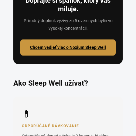
Doprajte si spánok, ktorý vás
miluje.
Prírodný doplnok výživy zo 5 overených bylín vo
vysokej koncentrácii.
Chcem vedieť viac o Noxium Sleep Well
Ako Sleep Well užívať?
💊
ODPORÚČANÉ DÁVKOVANIE