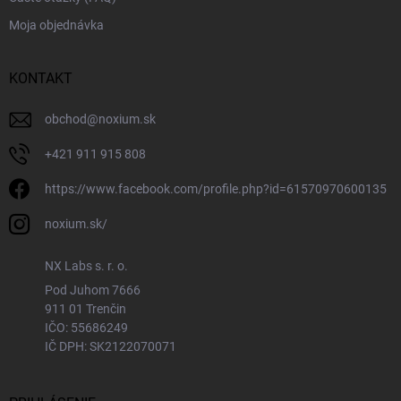
Moja objednávka
KONTAKT
obchod
@
noxium.sk
+421 911 915 808
https://www.facebook.com/profile.php?id=61570970600135
noxium.sk/
NX Labs s. r. o.
Pod Juhom 7666
911 01 Trenčin
IČO: 55686249
IČ DPH: SK2122070071