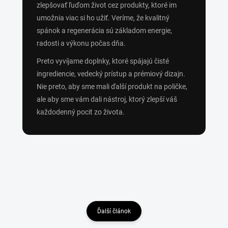
zlepšovať ľuďom život cez produkty, ktoré im
umožnia viac si ho užiť. Veríme, že kvalitný
spánok a regenerácia sú základom energie,
radosti a výkonu počas dňa.
Preto vyvíjame doplnky, ktoré spájajú čisté
ingrediencie, vedecký prístup a prémiový dizajn.
Nie preto, aby sme mali ďalší produkt na poličke,
ale aby sme vám dali nástroj, ktorý zlepší váš
každodenný pocit zo života.
Ďalší článok