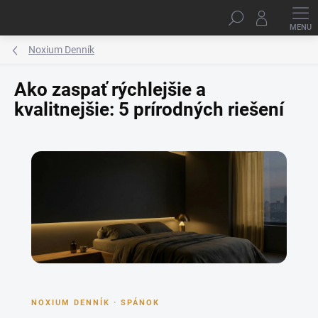
Prejsť
Hľadať
na
obsah
Noxium Denník
Ako zaspať rýchlejšie a
kvalitnejšie: 5 prírodných riešení
NOXIUM DENNÍK · SPÁNOK