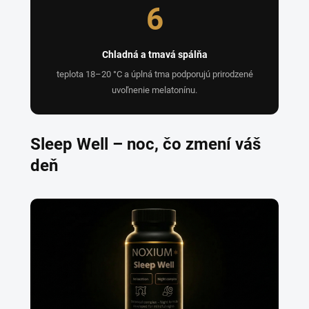
6
Chladná a tmavá spálňa
teplota 18–20 °C a úplná tma podporujú prirodzené
uvoľnenie melatonínu.
Sleep Well – noc, čo zmení váš
deň